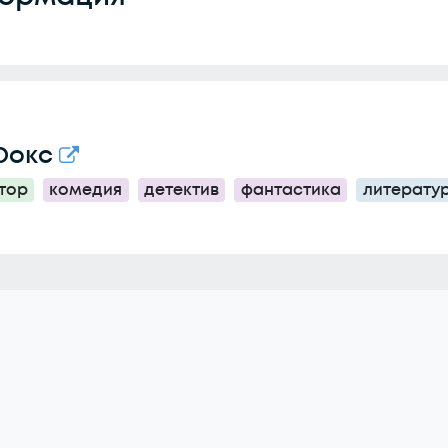
Фокс
тор
комедия
детектив
фантастика
литерату