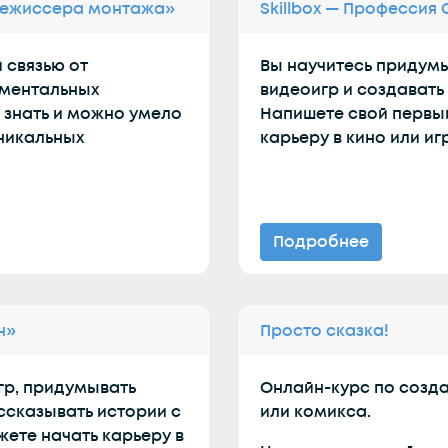
 режиссера монтажа»
Skillbox — Профессия
 связью от
Вы научитесь придумы
аментальных
видеоигр и создавать
 знать и можно умело
Напишете свой первы
никальных
карьеру в кино или иг
Подробнее
н»
Просто сказка!
гр, придумывать
Онлайн-курс по созда
ассказывать истории с
или комикса.
жете начать карьеру в