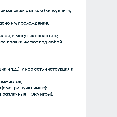
риканским рынком (кино, книги,
ласно им прохождение,
деи, и могут их воплотить;
(все правки имеют под собой
и т.д.). У нас есть инструкция и
аммистов;
(смотри пункт выше);
в различные HOPA игры).