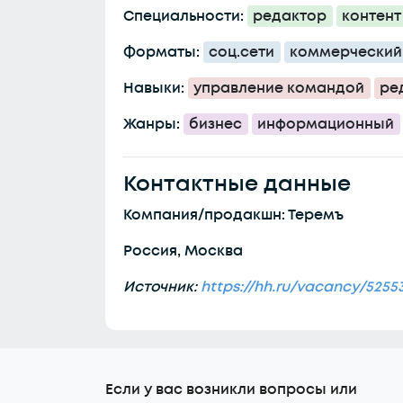
Специальности:
редактор
контен
Форматы:
соц.сети
коммерческий
Навыки:
управление командой
ре
Жанры:
бизнес
информационный
Контактные данные
Компания/продакшн: Теремъ
Россия, Москва
Источник:
https://hh.ru/vacancy/5255
Еcли у вас возникли вопросы или