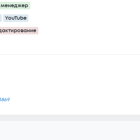
т менеджер
YouTube
дактирование
3869