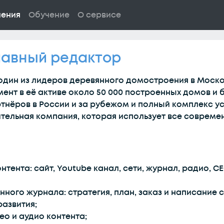
ления
Обучение
О сервисе
лавный редактор
 один из лидеров деревянного домостроения в Моск
мент в её активе около 50 000 построенных домов и 
ртнёров в России и за рубежом и полный комплекс у
оительная компания, которая использует все соврем
нтента: сайт, Youtube канал, сети, журнал, радио, C
ого журнала: стратегия, план, заказ и написание с
азвития;
о и аудио контента;