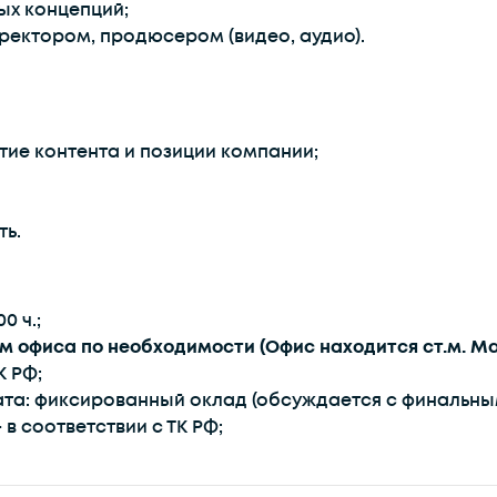
ых концепций;
ректором, продюсером (видео, аудио).
тие контента и позиции компании;
ть.
00 ч.;
 офиса по необходимости (Офис находится ст.м. Ма
К РФ;
та: фиксированный оклад (обсуждается с финальны
в соответствии с ТК РФ;