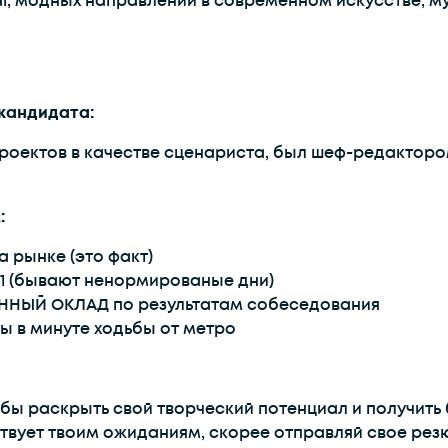
al, модных направлений в современном искусстве, м
кандидата:
роектов в качестве сценариста, был шеф-редакторо
:
а рынке (это факт)
0-21 (бывают ненормированые дни)
ННЫЙ ОКЛАД по результатам собеседования
ы в минуте ходьбы от метро
тобы раскрыть свой творческий потенциал и получить
твует твоим ожиданиям, скорее отправляй свое рез