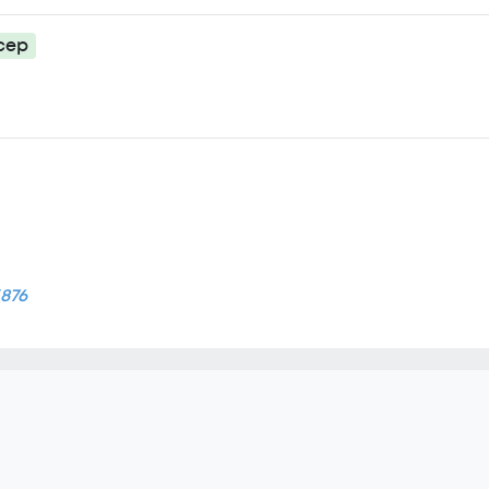
сер
876