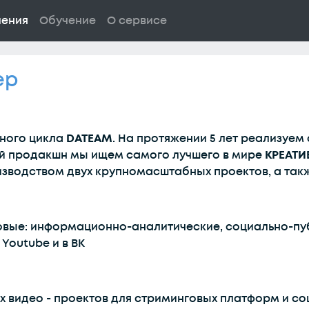
ления
Обучение
О сервисе
ер
лного цикла
DATEAM
. На протяжении 5 лет реализуем
вой продакшн мы ищем самого лучшего в мире
КРЕАТИ
зводством двух крупномасштабных проектов, а такж
ые: информационно-аналитические, социально-пуб
Youtube и в ВК
 видео - проектов для стриминговых платформ и со