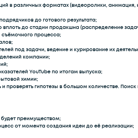
ций в различных форматах (видеоролики, анимация,
подрядчиков до готового результата;
 вплоть до стадии продакшна (распределение задач,
я съёмочного процесса;
алов;
лей под задачи, ведение и курирование их деятельн
делений компании;
ий;
оказателей YouTube по итогам выпуска;
бытовой химии;
и проверять гипотезы в большом количестве. Поиск
 будет преимуществом;
цесс от момента создания идеи до её реализации;