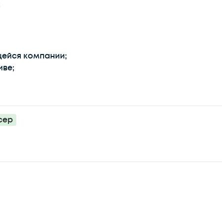
;
ейся компании;
иве;
сер