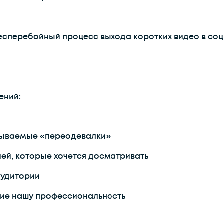
есперебойный процесс выхода коротких видео в соц
ений:
азываемые «переодевалки»
ией, которые хочется досматривать
аудитории
щие нашу профессиональность