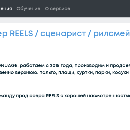
ления
Обучение
О сервисе
 REELS / сценарист / рилсмейк
NUAGE, работаем с 2015 года, производим и продае
нно верхнюю: пальто, плащи, куртки, парки, косухи 
манду продюсера REELS с хорошей насмотренностью 