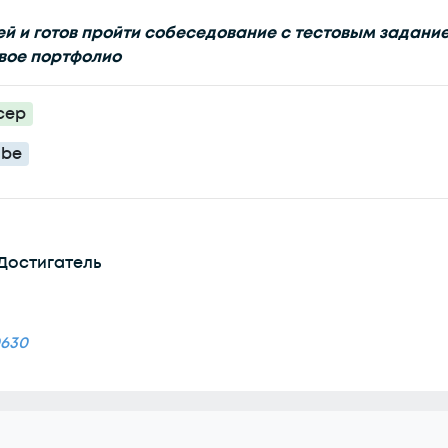
ей и готов пройти собеседование с тестовым задани
вое портфолио
сер
ube
Достигатель
0630