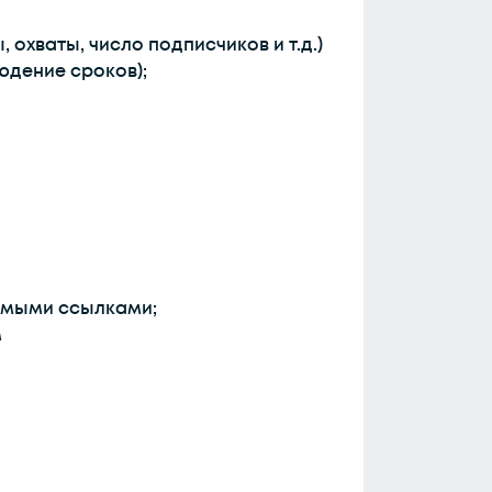
хваты, число подписчиков и т.д.)
юдение сроков);
димыми ссылками;
м