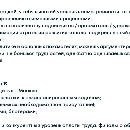
адкой, у тебя высокий уровень насмотренности, ты
 управлению съемочными процессами;
в по количеству подписчиков / просмотров / удерж
изации стратегии развития канала, подкрепленный 
т;
алитике и основных показателях, можешь аргументи
ции, не боишься трудностей, адекватно оцениваешь с
я.
о 19
ить в г. Москва
ючаться к незапланированным задачам;
съемках необходимо твое присутствие);
ми, блогерами;
 и конкурентный уровень оплаты труда. Финально о