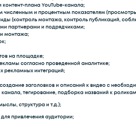
и контент-плана YouTube-канала;
 численным и процентным показателям (просмотры, о
ды (контроль монтажа, контроль публикаций, собл
ми партнерами и подрядчиками;
и монтажа;
ок;
тов на площадке;
рекламы согласно проведенной аналитике;
х рекламных интеграций;
 создание заголовков и описаний к видео с необхо
 канала, тегирование, подборка названий к ролика
слы, структура и т.д.);
для привлечения аудитории;