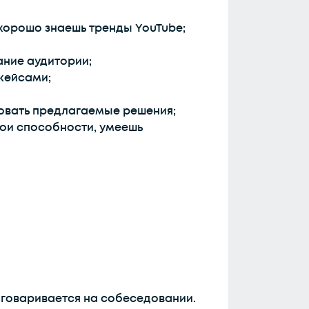
 хорошо знаешь тренды YouTube;
ание аудитории;
кейсами;
ровать предлагаемые решения;
вои способности, умеешь
бговаривается на собеседовании.