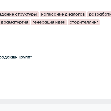
здание структуры
написание диалогов
разработ
драматургия
генерация идей
сторителлинг
родакшн Групп"