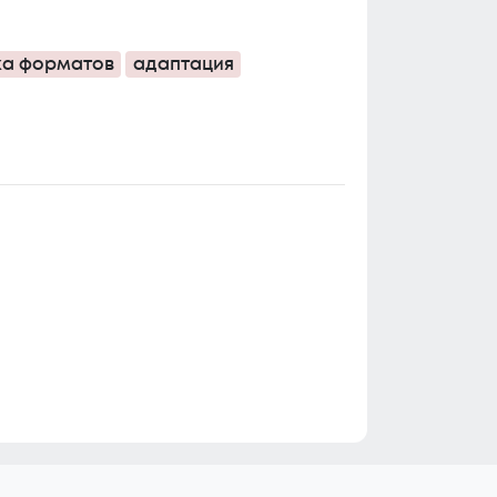
ка форматов
адаптация