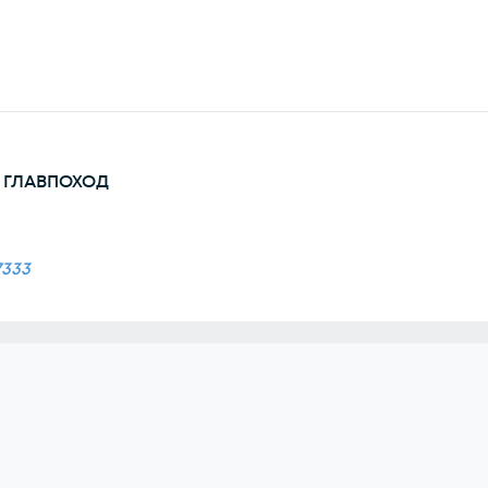
р ГЛАВПОХОД
7333