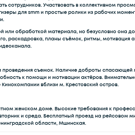
ть сотрудников. Участвовать в коллективном просм
изеры для smm и простые ролики из рабочих момен
и.
ой или обработкой материала, но безусловно она до
го, раскадровка, планы съёмок, ритмы, мотивация а
видеоканала.
и проведения съемок. Наличие доброты спасающей м
собность к помощи и мотивации актёров. Вниматель
 Кинокомпании вблизи м. Крестовский остров.
тном женском доме. Высокие требования к професси
вторник и среда. Бесплатный проезд на рейсовом ми
нинградской области, Мшинская.