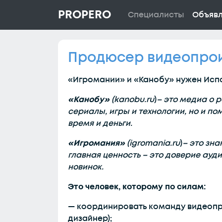
PROPERO
Специалисты
Объяв
Продюсер видеопрои
«Игромании» и «Канобу» нужен Исп
«Канобу»
(kanobu.ru
)
– это медиа о 
сериалы, игры и технологии, но и по
время и деньги.
«Игромания»
(igromania.ru
)
– это зна
главная ценность – это доверие ауд
новинок.
Это человек, которому по силам:
— координировать команду видеопр
дизайнер);