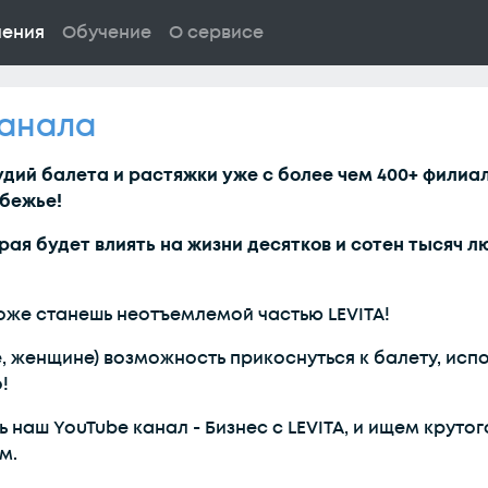
ления
Обучение
О сервисе
канала
удий балета и растяжки уже с более чем 400+ филиал
убежье!
ая будет влиять на жизни десятков и сотен тысяч л
оже станешь неотъемлемой частью LEVITA!
, женщине) возможность прикоснуться к балету, испо
!
 наш YouTube канал - Бизнес с LEVITA, и ищем круто
м.