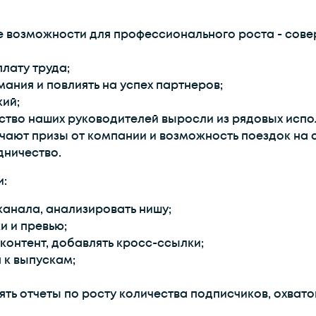
е возможности для профессионального роста - сове
лату труда;
ания и повлиять на успех партнеров;
кий;
ство наших руководителей выросли из рядовых испо
чают призы от компании и возможность поездок на 
дничество.
и:
канала, анализировать нишу;
и и превью;
контент, добавлять кросс-ссылки;
 к выпускам;
ть отчеты по росту количества подписчиков, охвато