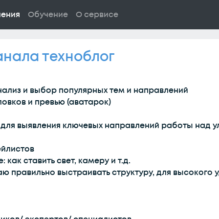
ления
Обучение
О сервисе
анала техноблог
анализ и выбор популярных тем и направлений
ловков и превью (аватарок)
, для выявления ключевых направлений работы над 
ейлистов
 как ставить свет, камеру и т.д.
аю правильно выстраивать структуру, для высокого 