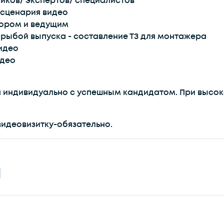
ников/ экспертов/ специалистов
 сценария видео
тором и ведущим
 рыбой выпуска - составление ТЗ для монтажера
видео
идео
 индивидуально с успешным кандидатом. При высо
видеовизитку-обязательно.