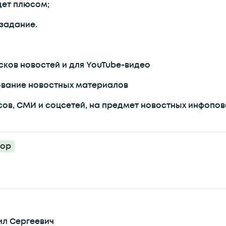
дет плюсом;
 задание.
ков новостей и для YouTube-видео
ование новостных материалов
в, СМИ и соцсетей, на предмет новостных инфопово
тор
ил Сергеевич