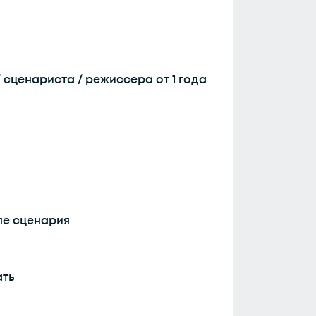
 сценариста / режиссера от 1 года
апе сценария
ать