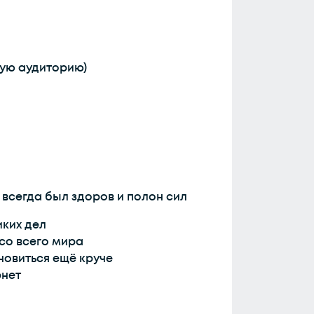
ную аудиторию)
 всегда был здоров и полон сил
иких дел
со всего мира
новиться ещё круче
рнет