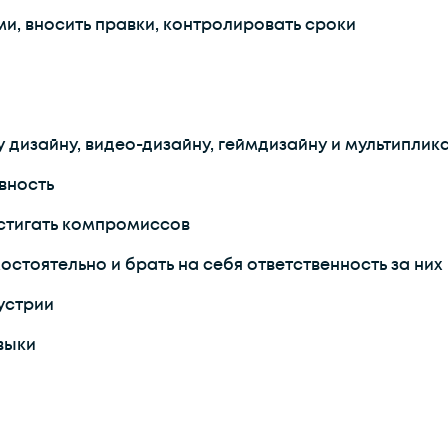
и, вносить правки, контролировать сроки
 дизайну, видео-дизайну, геймдизайну и мультиплик
вность
остигать компромиссов
стоятельно и брать на себя ответственность за них
устрии
выки