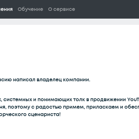
ления
Обучение
О сервисе
ансию написал владелец компании.
х, системных и понимающих толк в продвижении You
ня, поэтому с радостью примем, приласкаем и обес
орческого сценариста!