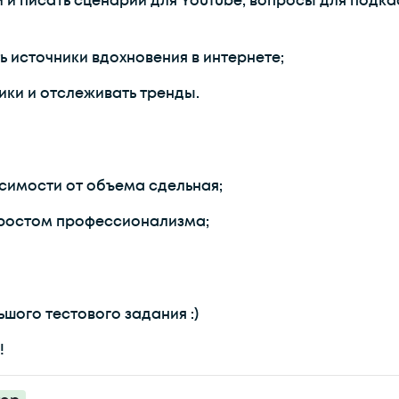
и писать сценарии для YouTube, вопросы для подкас
ь источники вдохновения в интернете;
ики и отслеживать тренды.
исимости от объема сдельная;
 ростом профессионализма;
ьшого тестового задания :)
!