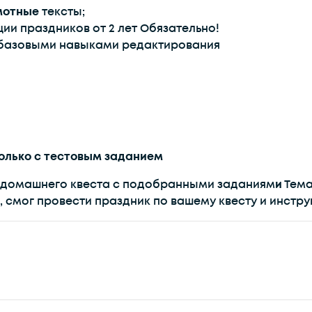
мотные
тексты;
ии праздников от 2 лет Обязательно!
ь базовыми навыками редактирования
олько с тестовым заданием
 домашнего квеста с подобранными заданиям
и
Тема
 смог провести праздник по вашему квесту и инструк