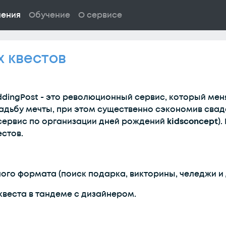
ления
Обучение
О сервисе
 квестов
dingPost - это революционный сервис, который мен
адьбу мечты, при этом существенно сэкономив свад
(сервис по организации дней рождений
kidsconcept
)
стов.
ого формата (поиск подарка, викторины, челеджи и д
квеста в тандеме с дизайнером.