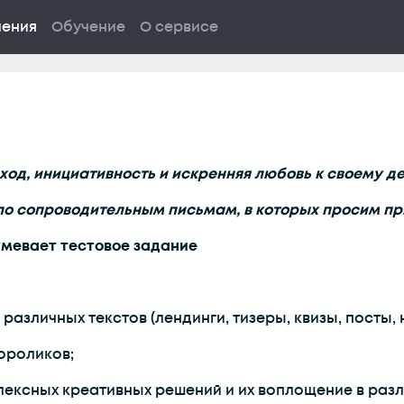
ления
Обучение
О сервисе
од, инициативность и искренняя любовь к своему де
по сопроводительным письмам, в которых просим пр
умевает тестовое задание
азличных текстов (лендинги, тизеры, квизы, посты, н
ороликов;
ексных креативных решений и их воплощение в разли