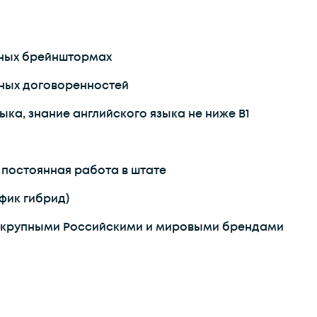
вных брейнштормах
ных договоренностей
ка, знание английского языка не ниже B1
 постоянная работа в штате
фик гибрид)
с крупными Российскими и мировыми брендами