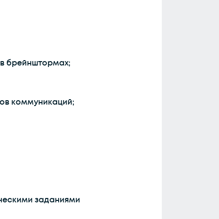
 в брейнштормах;
лов коммуникаций;
ическими заданиями