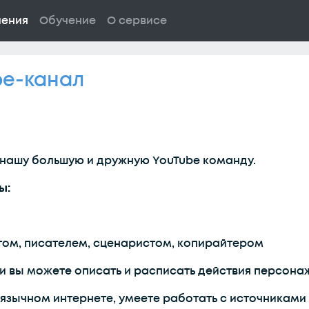
ления
Обучение
О сервисе
be-канал
 нашу большую и дружную YouTube команду.
ы:
ом, писателем, сценаристом, копирайтером
 и вы можете описать и расписать действия персона
язычном интернете, умеете работать с источниками