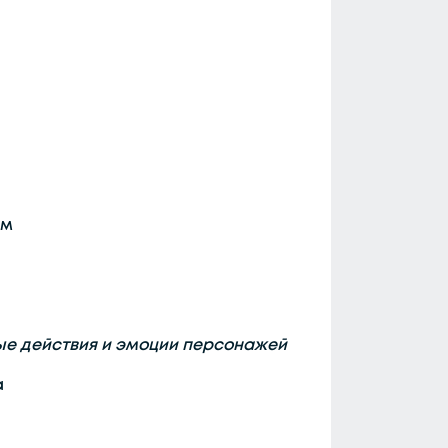
ом
ные действия и эмоции персонажей
а