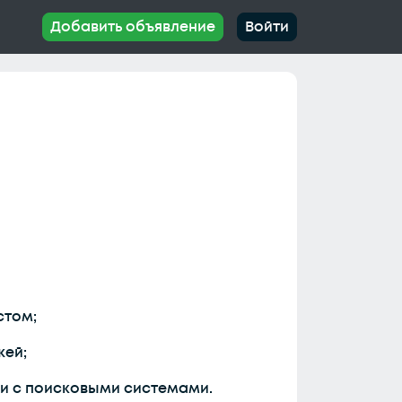
Добавить объявление
Войти
стом;
жей;
 и с поисковыми системами.