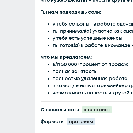
Что нужно делать? - Писать крутые
Ты нам подходишь если:
у тебя естьопыт в работе сцена
ты принимал(а) участие как сцен
у тебя есть успешные кейсы
ты готов(а) к работе в команде
Что мы предлагаем:
з/п 50 000+процент от продаж
полная занятость
полностью удаленная работа
в команде есть сторизмейкер 
возможность попасть в крутой
Специальности:
сценарист
Форматы:
прогревы