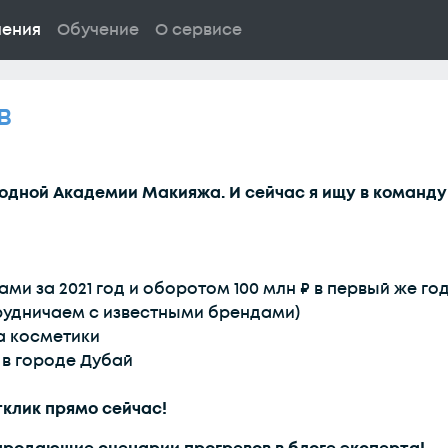
ления
Обучение
О сервисе
в
родной Академии Макияжа. И сейчас я ищу в команд
ами за 2021 год и оборотом 100 млн ₽ в первый же г
трудничаем с известными брендами)
да косметики
 в городе Дубай
тклик прямо сейчас!