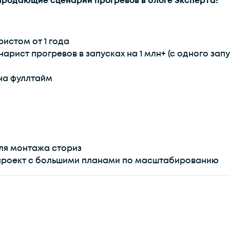
 продающие сценарии прогревов в блоге эксперта!
ристом от 1 года
арист прогревов в запусках на 1 млн+ (с одного запу
 на фуллтайм
для монтажа сториз
 проект с большими планами по масштабированию